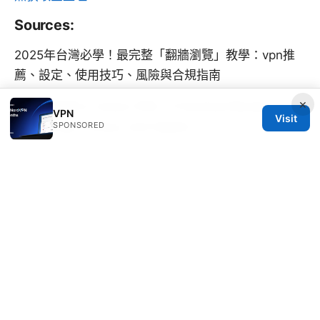
Sources:
2025年台灣必學！最完整「翻牆瀏覽」教學：vpn推
薦、設定、使用技巧、風險與合規指南
×
Is NordVPN A Good VPN: A Practical Review for
VPN
Visit
Streaming, Privacy, and Speed
SPONSORED
How to Set a Company Background in Microsoft
Teams for Professional Branding 2026
What is windscribe vpn used for and how to
maximize privacy, streaming, and security with
Windscribe VPN
解决vpn使用中的各种烦恼：vpn连接慢、不稳定、连
不
免费回國vpn推薦：2026年最新可用、穩定高速的