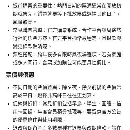
提前購票的重要性：熱門日期的票源通常在開放初
期就售完，錯過就要等下批放票或選擇其他日子，
風險較高。
常見購票管道：官方購票系統、合作平台與周邊旅
行社的綁票方案。官方平台通常最穩定，且退款與
變更條款較清楚。
票種搭配：跨年夜多有限時與夜場選項，若有家庭
或多人同行，套票或加購包可能更具性價比。
票價與優惠
不同日期的票價差異：除夕夜、除夕前後的票價常
高於平日，選擇非高峰日往往更划算。
促銷與折扣：常見折扣包括早鳥、學生、團體、信
用卡回饋、年度會員積分抵現等。要留意官方公告
的優惠條件與使用期限。
退改與保留金：多數票種有退票與改期條款，請在