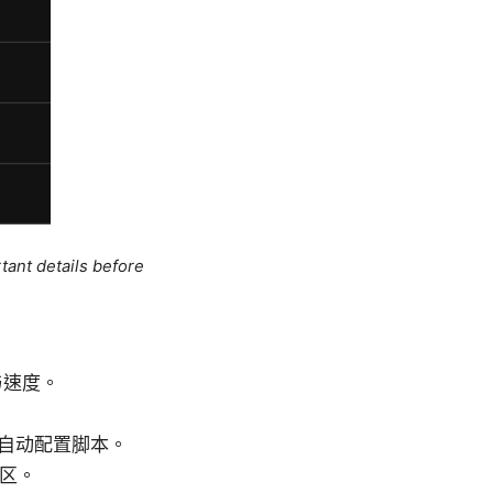
tant details before
与速度。
/自动配置脚本。
地区。