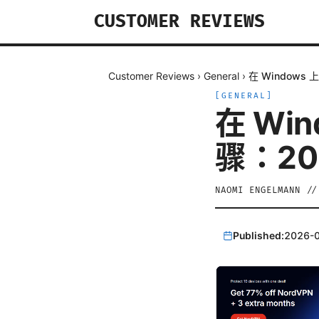
CUSTOMER REVIEWS
Customer Reviews
›
General
›
在 Windows
[
GENERAL
]
在 Wi
骤：20
NAOMI ENGELMANN
/
Published:
2026-