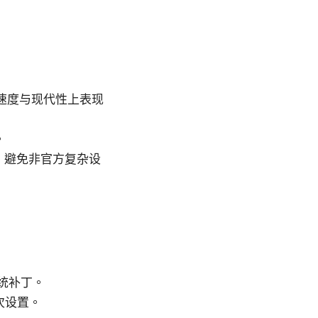
。
d 在速度与现代性上表现
。
性，避免非官方复杂设
系统补丁。
次设置。