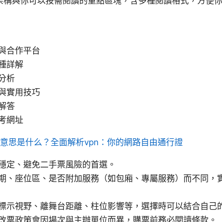
架構與你可以按需閱讀的重點區塊，含多種閱讀格式，方便
與合作平台
種詳解
分析
與實用技巧
解答
考網址
 意思是什么？全面解析vpn：你的網路自由通行證
穩定、避免二手票風險的首選。
期、座位區、是否附加服務（如包廂、專屬服務）而不同，
標示視野、離舞台距離、柱位影響等，選擇時可以結合自己
改票政策會因場次與主辦單位而異，購票前務必閱讀條款。