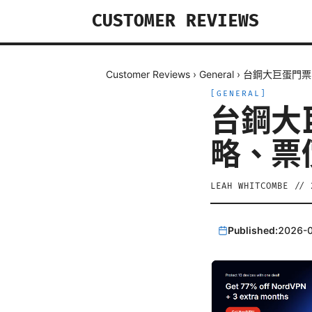
CUSTOMER REVIEWS
Customer Reviews
›
General
›
台鋼大巨蛋門票
[
GENERAL
]
台鋼大
略、票
LEAH WHITCOMBE
//
Published:
2026-