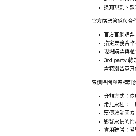
提前規劃、設
官方購票管道與合
官方官網購票
指定票務合作
現場購票與櫃
3rd par
需特別留意真
票價區間與票種詳
分類方式：依
常見票種：一
票價波動因素
影響票價的附
實用建議：若