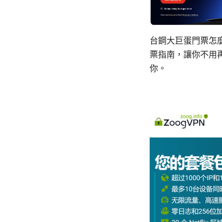
台鋼大巨蛋門票怎
票指南，讓你不用
你。