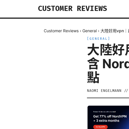
CUSTOMER REVIEWS
Customer Reviews
›
General
›
大陸好用vpn｜
[
GENERAL
]
大陸好
含 No
點
NAOMI ENGELMANN
/