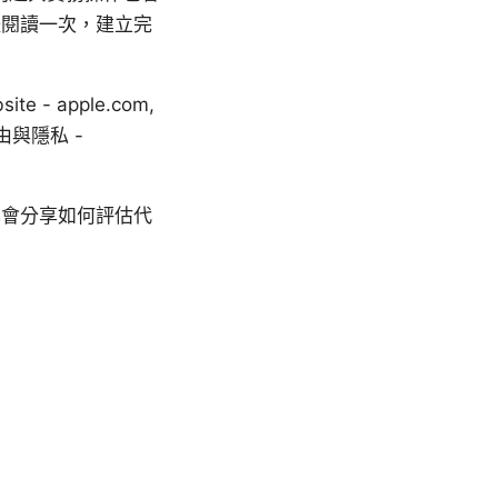
體閱讀一次，建立完
te - apple.com,
路自由與隱私 -
也會分享如何評估代