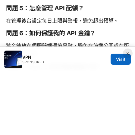
問題 5：怎麼管理 API 配額？
在管理後台設定每日上限與警報，避免超出預算。
問題 6：如何保護我的 API 金鑰？
將金鑰放在伺服器端環境變數，避免在前端公開或在版
×
本控制中洩漏。
VPN
Visit
SPONSORED
問題 7：Sora 2 的定價結構是什麼？
定價通常依使用量與模型版本而定，詳情請以官方定價
頁面為主。
問題 8：遇到程式錯誤該怎麼辦？
檢查日誌、錯誤訊息與網路狀態，必要時向官方支援提
交工單。
問題 9：如何最佳化生成效果？