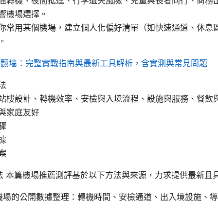
途轉機、夜間抵達、行李遺失風險、兒童與長者同行、商務
響機場選擇。
你常用某個機場，建立個人化偏好清單（如快速通道、休息
。
os翻墙：完整實戰指南與最新工具解析，含實測與常見問題
法
站樓設計、轉機效率、安檢與入境流程、設施與服務、餐飲
與家庭友好
驟
據
案
法 本篇機場推薦測評基於以下方法與來源，力求提供最新且
king 機場的公開數據整理：轉機時間、安檢通道、出入境設施