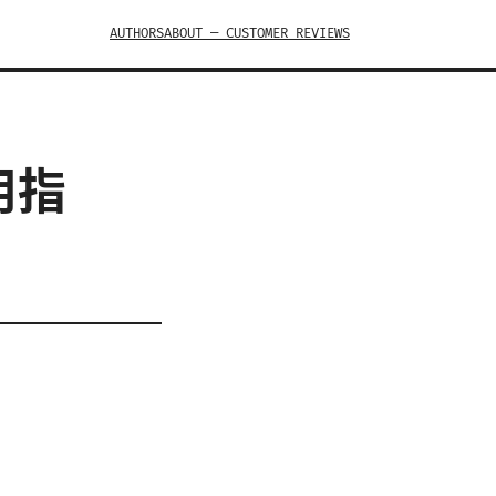
AUTHORS
ABOUT — CUSTOMER REVIEWS
用指