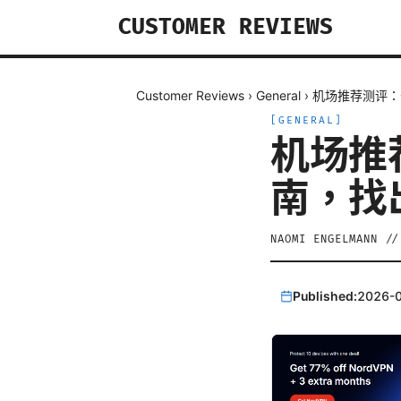
CUSTOMER REVIEWS
Customer Reviews
›
General
›
机场推荐测评：
[
GENERAL
]
机场推
南，找
NAOMI ENGELMANN
/
Published:
2026-