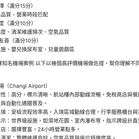
擇（滿分15分）
與品質、營業時段匹配
度（滿分10分）
適度、清潔維護頻次、空氣品質
友善（滿分10分）
設施、嬰兒換尿布室、兒童遊戲區
球知名機場案例 以下以幾個高評價機場做佐證，幫你理解不
hangi Airport）
利性：高分，標示清晰、航站樓內部動線流暢，免稅商店與餐
道與自動化通關普及。
入境：安檢流程效率高，入境區域動線合理，行李服務櫃台與
指示：世界級設施，如濕地花園、室內瀑布等，指示牌設計直
店：選擇豐富，24小時營業點多。
與清潔：整體維護良好，空氣品質與座位舒適度高。