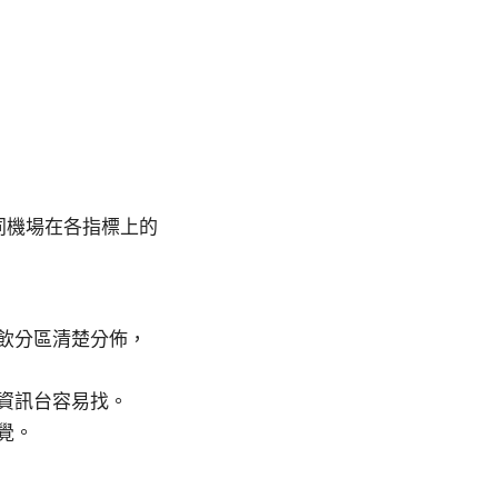
同機場在各指標上的
飲分區清楚分佈，
資訊台容易找。
覺。