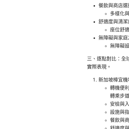
餐飲與商店選
多樣化
舒適度與清潔
座位舒
無障礙與家庭
無障礙
三、逐點對比：全
實際表現。
新加坡樟宜機場（C
轉機便
轉乘步
安檢與
設施與
餐飲與商
舒適度