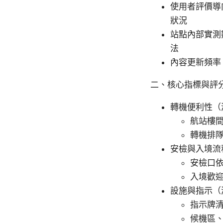
使用者評價導
狀況
站點內部實測
法
內容更新頻率
二、核心指標與評
轉機便利性（
航站樓
轉機排
安檢與入境流
安檢口
入境歡
設施與指示（
指示牌
候機區