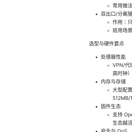
常用做法
双出口/分离隧道（
作用：只
适用场
选型与硬件要点
处理器性能
VPN/
高时钟
内存与存储
大型配置
512MB
固件生态
支持 Op
生态越
安全与 QoS