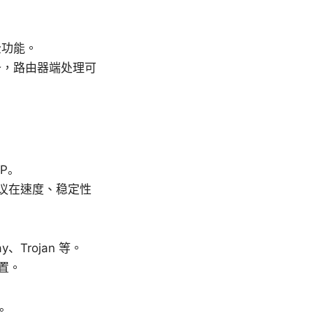
全功能。
备，路由器端处理可
P。
不同协议在速度、稳定性
Trojan 等。
置。
N。