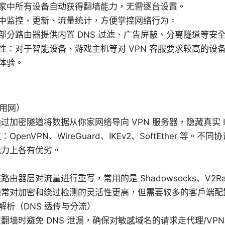
家中所有设备自动获得翻墙能力，无需逐台设置。
中监控、更新、流量统计，方便掌控网络行为。
部分路由器提供内置 DNS 过滤、广告屏蔽、分离隧道等安
性：对于智能设备、游戏主机等对 VPN 客服要求较高的设
体验。
专用网）
过加密隧道将数据从你家网络导向 VPN 服务器，隐藏真实 I
OpenVPN、WireGuard、IKEv2、SoftEther 等。
能力上各有优劣。
）
由器层对流量进行重写，常用的是 Shadowsocks、V2Ray、
通常对加密和绕过检测的灵活性更高，但需要较多的客户端配
解析（DNS 透传与分流）
翻墙时避免 DNS 泄漏，确保对敏感域名的请求走代理/VP