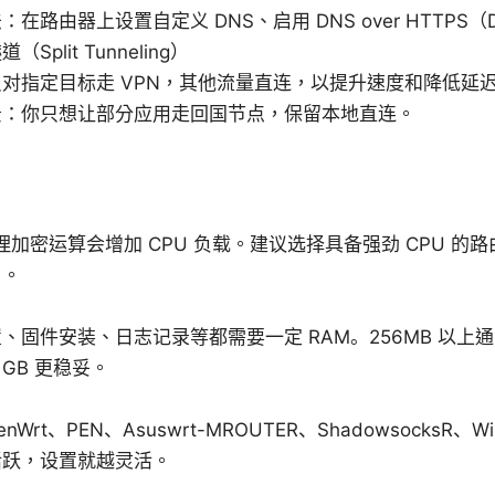
：在路由器上设置自定义 DNS、启用 DNS over HTTPS（
Split Tunneling）
对指定目标走 VPN，其他流量直连，以提升速度和降低延
景：你只想让部分应用走回国节点，保留本地直连。
代理加密运算会增加 CPU 负载。建议选择具备强劲 CPU 的
）。
、固件安装、日志记录等都需要一定 RAM。256MB 以上
/1GB 更稳妥。
enWrt、PEN、Asuswrt-MROUTER、ShadowsocksR、W
活跃，设置就越灵活。