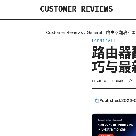
CUSTOMER REVIEWS
Customer Reviews
›
General
›
路由器翻墙回国
[
GENERAL
]
路由器
巧与最
LEAH WHITCOMBE
//
Published:
2026-