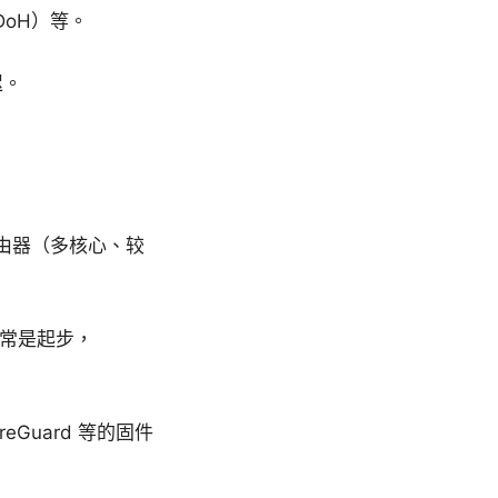
DoH）等。
迟。
路由器（多核心、较
通常是起步，
ireGuard 等的固件