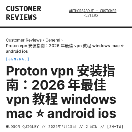
CUSTOMER
AUTHORS
ABOUT — CUSTOMER
REVIEWS
REVIEWS
Customer Reviews
›
General
›
Proton vpn 安装指南：2026 年最佳 vpn 教程 windows mac ⭐
android ios
[
GENERAL
]
Proton vpn 安装指
南：2026 年最佳
vpn 教程 windows
mac ⭐ android ios
HUDSON QUIGLEY
//
2026年4月15日
//
2
MIN // [
ZH-TW
]