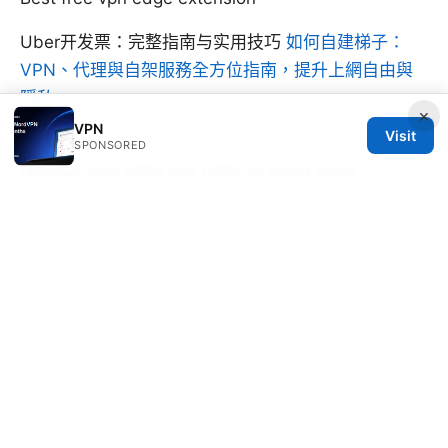
Uber开发票：完整指南与实用技巧
如何自建梯子：
VPN、代理與自架服務全方位指南，提升上網自由與
隱私
×
VPN
Visit
Chadvpn biz is it a real vpn or just hype reviews
SPONSORED
refunds and what you need to know 2026
© 2026 CUSTOMER REVIEWS. ALL RIGHTS RESERVED.
V.1
Customer Reviews LLC
Unter den Linden 21
Berlin, Berlin, 10115
DE
hello@customer-reviews.one