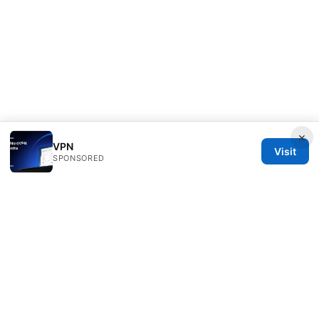
×
VPN
Visit
SPONSORED
Customer Reviews LLC
Unter den Linden 21
Berlin, Berlin, 10115
DE
hello@customer-reviews.one
+49 30 9265655
About
Privacy Policy
Terms of Use