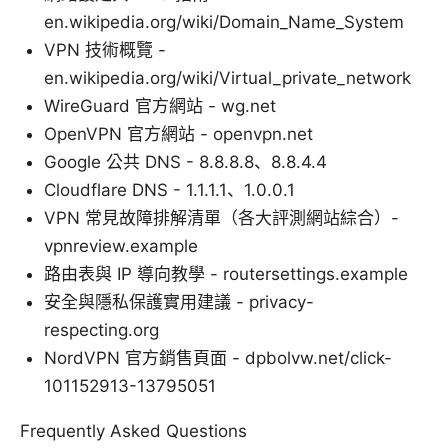
en.wikipedia.org/wiki/Domain_Name_System
VPN 技術概覽 -
en.wikipedia.org/wiki/Virtual_private_network
WireGuard 官方網站 - wg.net
OpenVPN 官方網站 - openvpn.net
Google 公共 DNS - 8.8.8.8、8.8.4.4
Cloudflare DNS - 1.1.1.1、1.0.0.1
VPN 常見故障排解清單（各大評測網站綜合）-
vpnreview.example
路由表與 IP 導向教學 - routersettings.example
安全與隱私保護實用建議 - privacy-
respecting.org
NordVPN 官方銷售頁面 - dpbolvw.net/click-
101152913-13795051
Frequently Asked Questions