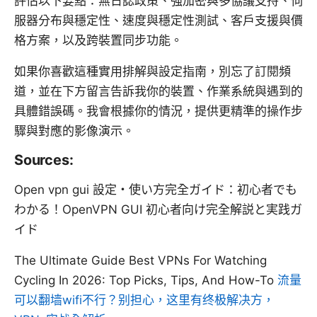
評估以下要點：無日誌政策、強加密與多協議支持、伺
服器分布與穩定性、速度與穩定性測試、客戶支援與價
格方案，以及跨裝置同步功能。
如果你喜歡這種實用排解與設定指南，別忘了訂閱頻
道，並在下方留言告訴我你的裝置、作業系統與遇到的
具體錯誤碼。我會根據你的情況，提供更精準的操作步
驟與對應的影像演示。
Sources:
Open vpn gui 設定・使い方完全ガイド：初心者でも
わかる！OpenVPN GUI 初心者向け完全解説と実践ガ
イド
The Ultimate Guide Best VPNs For Watching
Cycling In 2026: Top Picks, Tips, And How-To
流量
可以翻墙wifi不行？别担心，这里有终极解决方，