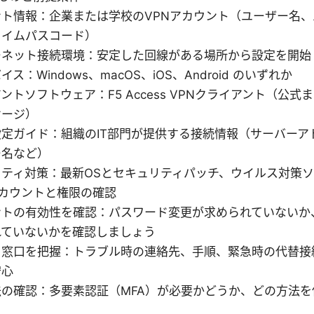
ント情報：企業または学校のVPNアカウント（ユーザー名
タイムパスコード）
ーネット接続環境：安定した回線がある場所から設定を開始
ス：Windows、macOS、iOS、Android のいずれか
ントソフトウェア：F5 Access VPNクライアント（公
ケージ）
定ガイド：組織のIT部門が提供する接続情報（サーバーア
ー名など）
リティ対策：最新OSとセキュリティパッチ、ウイルス対策
カウントと権限の確認
ントの有効性を確認：パスワード変更が求められていないか
れていないかを確認しましょう
ト窓口を把握：トラブル時の連絡先、手順、緊急時の代替接
安心
法の確認：多要素認証（MFA）が必要かどうか、どの方法