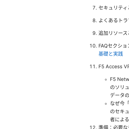
セキュリティ
よくあるトラ
追加リソース
FAQセクシ
基礎と実践
F5 Access
F5 N
のソリ
データ
なぜ今「
のセキ
者によ
準備：必要な