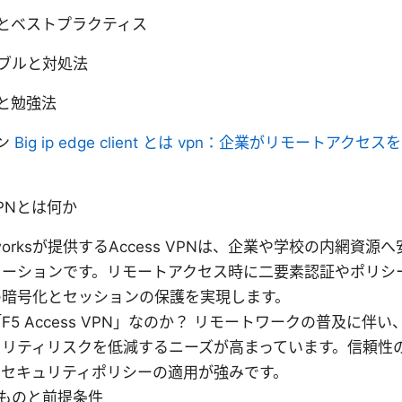
とベストプラクティス
ブルと対処法
と勉強法
ョン
Big ip edge client とは vpn：企業がリモートアクセ
 VPNとは何か
etworksが提供するAccess VPNは、企業や学校の内網資
ューションです。リモートアクセス時に二要素認証やポリシ
の暗号化とセッションの保護を実現します。
F5 Access VPN」なのか？ リモートワークの普及に伴い、
ュリティリスクを低減するニーズが高まっています。信頼性
るセキュリティポリシーの適用が強みです。
ものと前提条件