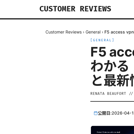
CUSTOMER REVIEWS
Customer Reviews
›
General
›
F5 acces
[
GENERAL
]
F5 a
わかる
と最新
RENATA BEAUFORT
/
公開日:
2026-04-