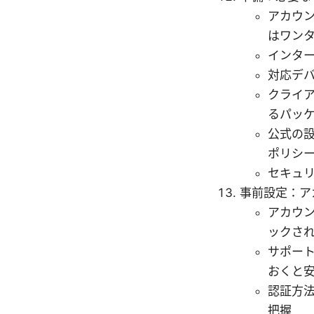
アカウ
はワン
インタ
対応デバイ
クライア
るパッ
公式の設
ポリシ
セキュ
事前設定：ア
アカウ
ックさ
サポー
おくと
認証方
把握