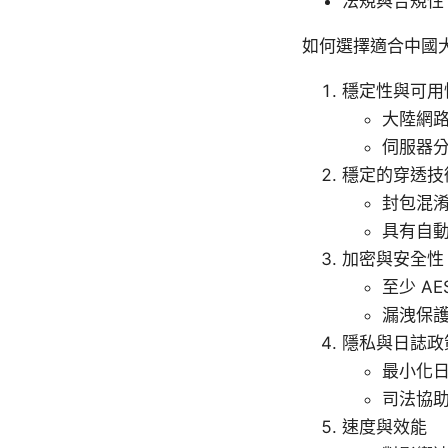
法規與合規性
如何選擇適合中國
穩定性與可用
大陸網
伺服器
穩定的穿透技
封包混淆
具有自
加密與安全性
至少 A
漏洩保護、
隱私與日誌政
最小化
司法協
速度與效能