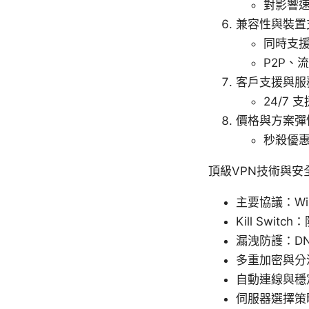
對影響
兼容性與裝置
同時支援
P2P、
客戶支援與服
24/7
價格與方案彈
秒殺優
頂級VPN技術與安
主要協議：Wi
Kill Swit
漏洩防護：DN
多重加密與分
自動連線與穩
伺服器選擇策