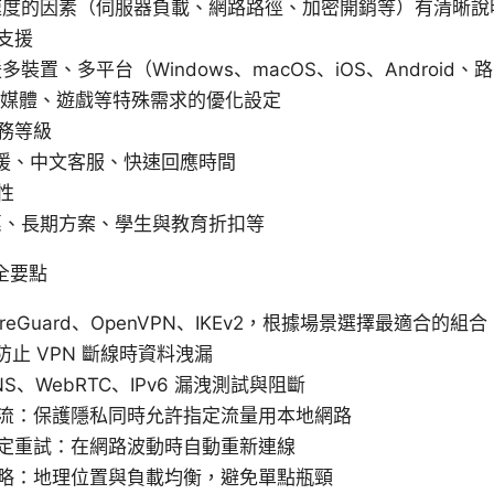
速度的因素（伺服器負載、網路路徑、加密開銷等）有清晰說
支援
多裝置、多平台（Windows、macOS、iOS、Android、
流媒體、遊戲等特殊需求的優化設定
務等級
 支援、中文客服、快速回應時間
性
惠、長期方案、學生與教育折扣等
全要點
reGuard、OpenVPN、IKEv2，根據場景選擇最適合的組合
ch：防止 VPN 斷線時資料洩漏
S、WebRTC、IPv6 漏洩測試與阻斷
流：保護隱私同時允許指定流量用本地網路
定重試：在網路波動時自動重新連線
略：地理位置與負載均衡，避免單點瓶頸