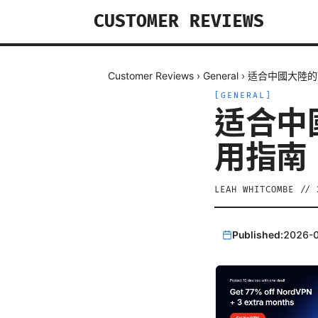
CUSTOMER REVIEWS
Customer Reviews
›
General
›
适合中國大陸的
[
GENERAL
]
适合中
用指南
LEAH WHITCOMBE
//
Published:
2026-