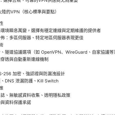
：選擇合規、可靠的VPN供應商尤為重要
大陸的VPN（核心標準與要點）
性
路環境瞬息萬變，選擇有穩定連線與定期維護的提供者
分佈：多區伺服器、特定地區伺服器表現更佳
術
、隧道協議選項（如 OpenVPN、WireGuard、自家協議等
動穿透與自動重新連線機制
ES-256 加密、強認證與防漏洩設計
DNS 泄漏防護、Kill Switch
策
日誌、無敏感資料收集、透明隱私政策
助與資料保護承諾