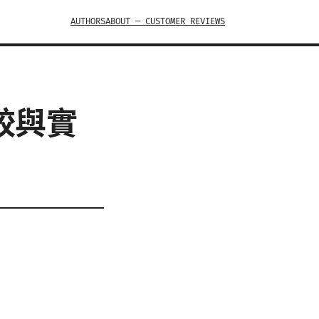
AUTHORS
ABOUT — CUSTOMER REVIEWS
較與實