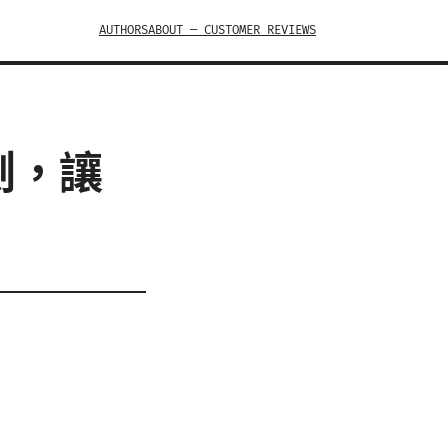
AUTHORS
ABOUT — CUSTOMER REVIEWS
測，讓