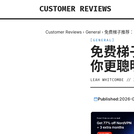
CUSTOMER REVIEWS
Customer Reviews
›
General
›
免费梯子推荐：
[
GENERAL
]
免费梯
你更聰
LEAH WHITCOMBE
//
Published:
2026-