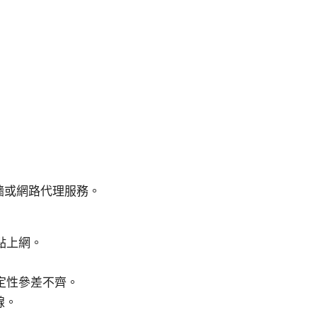
牆或網路代理服務。
點上網。
定性參差不齊。
線。