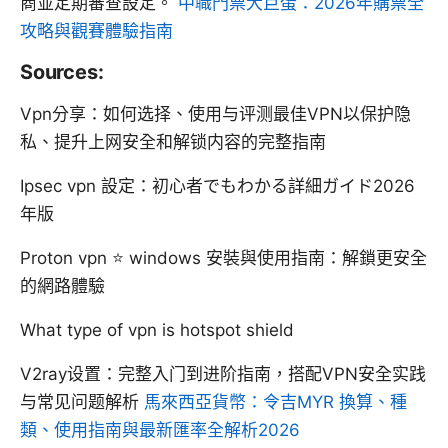
商並定期審查設定。
中職門票大巨蛋：2026年購票全
攻略與觀賽體驗指南
Sources:
Vpn分享：如何选择、使用与评测最佳VPN以保护隐
私、提升上网安全和解锁内容的完整指南
Ipsec vpn 設定：初心者でもわかる詳細ガイド2026
年版
Proton vpn ⭐ windows 安裝與使用指南：解鎖更安全
的網路體驗
What type of vpn is hotspot shield
V2ray设置：完整入门到进阶指南，搭配VPN安全实践
与常见问题解析
馬來西亞貨幣：令吉MYR 換算、種
類、使用指南與最新匯率全解析2026